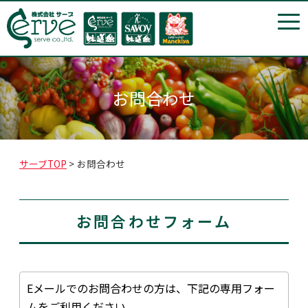
t
o
g
g
l
e
n
a
お問合わせ
v
i
g
a
t
i
サーブTOP
>
お問合わせ
o
n
お問合わせフォーム
Eメールでのお問合わせの方は、下記の専用フォー
ムをご利用ください。