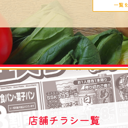
一覧
店舗チラシ一覧
store flier