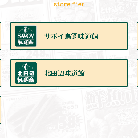
サボイ鳥飼味道館
北田辺味道館