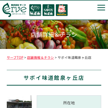
t
o
g
g
l
e
n
a
店舗詳細＆チラシ
v
i
g
a
t
i
サーブTOP
>
店舗情報＆チラシ
>
サボイ味道館泉ヶ丘店
o
n
サボイ味道館泉ヶ丘店
所在地